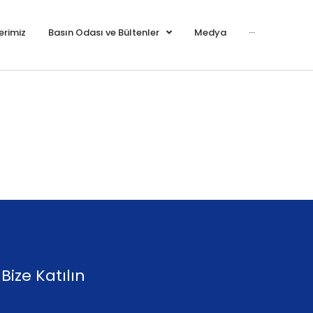
erimiz
Basın Odası ve Bültenler
Medya
···
Bize Katılın