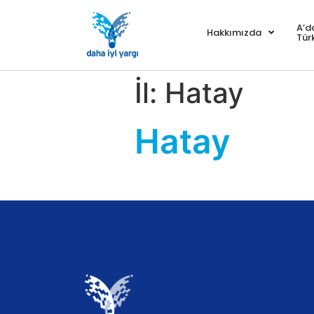
A’d
Hakkımızda
Tür
İl:
Hatay
Hatay