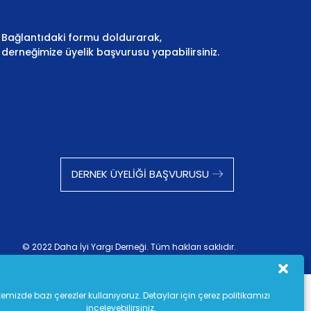
Bağlantıdaki formu doldurarak,
derneğimize üyelik başvurusu yapabilirsiniz.
DERNEK ÜYELIĞI BAŞVURUSU
© 2022 Daha İyi Yargı Derneği. Tüm hakları saklıdır.
emizde bazı çerezler kullanıyoruz. Detaylar için çerez politikamızı
inceleyebilirsiniz.