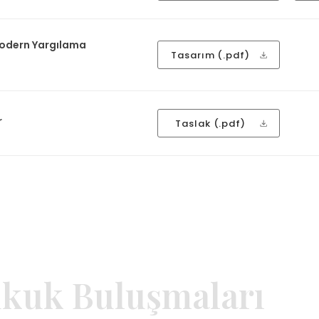
odern Yargılama
Tasarım (.pdf)
r
Taslak (.pdf)
kuk Buluşmaları