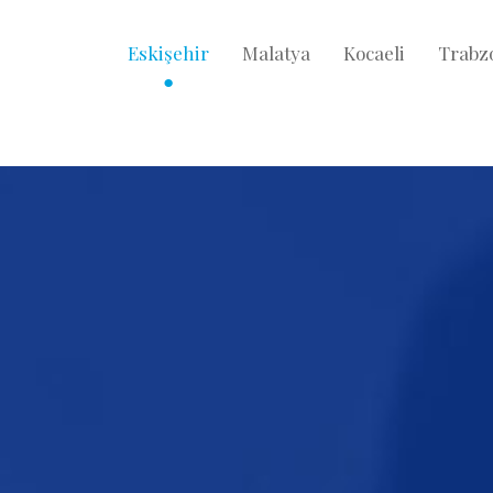
Eskişehir
Malatya
Kocaeli
Trabz