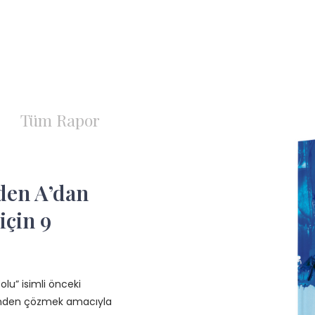
Tüm Rapor
den A’dan
için 9
lu” isimli önceki
linden çözmek amacıyla