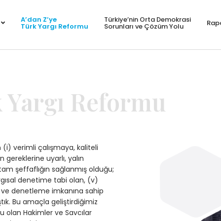
A’dan Z’ye
Türkiye’nin Orta Demokrasi
Rapo
Türk Yargı Reformu
Sorunları ve Çözüm Yolu
k Yargı Reformu
i) verimli çalışmaya, kaliteli
 gereklerine uyarlı, yalın
a tam şeffaflığın sağlanmış olduğu;
rgısal denetime tabi olan, (v)
ği ve denetleme imkanına sahip
tık. Bu amaçla geliştirdiğimiz
lu olan Hakimler ve Savcılar