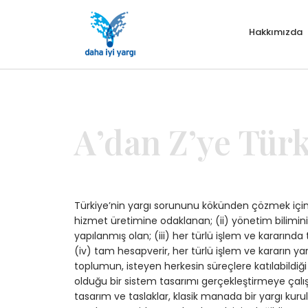
Hakkımızda
A’dan Z’ye Tür
Türkiye’nin yargı sorununu kökünden çözmek için (
hizmet üretimine odaklanan; (ii) yönetim biliminin
yapılanmış olan; (iii) her türlü işlem ve kararınd
(iv) tam hesapverir, her türlü işlem ve kararın ya
toplumun, isteyen herkesin süreçlere katılabildi
olduğu bir sistem tasarımı gerçekleştirmeye çalış
tasarım ve taslaklar, klasik manada bir yargı kuru