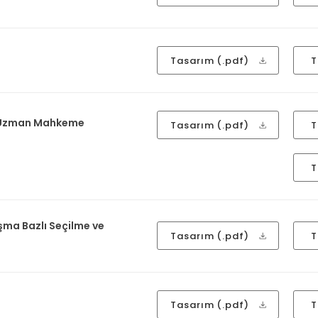
Tasarım (.pdf)
T
in Uzman Mahkeme
Tasarım (.pdf)
T
T
ışma Bazlı Seçilme ve
Tasarım (.pdf)
T
Tasarım (.pdf)
T