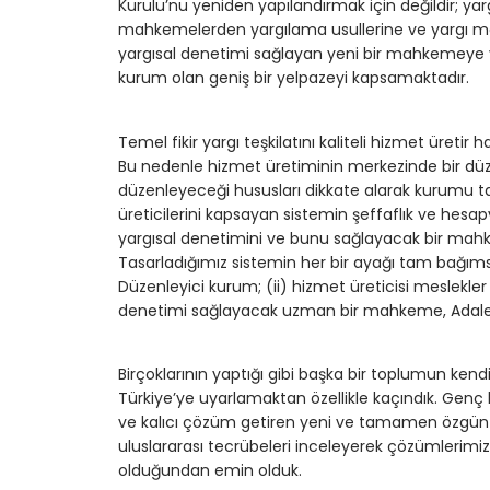
Kurulu’nu yeniden yapılandırmak için değildir; ya
mahkemelerden yargılama usullerine ve yargı mes
yargısal denetimi sağlayan yeni bir mahkemeye 
kurum olan geniş bir yelpazeyi kapsamaktadır.
Temel fikir yargı teşkilatını kaliteli hizmet üretir h
Bu nedenle hizmet üretiminin merkezinde bir dü
düzenleyeceği hususları dikkate alarak kurumu tas
üreticilerini kapsayan sistemin şeffaflık ve hesapve
yargısal denetimini ve bunu sağlayacak bir mah
Tasarladığımız sistemin her bir ayağı tam bağımsız
Düzenleyici kurum; (ii) hizmet üreticisi meslekler ve
denetimi sağlayacak uzman bir mahkeme, Adal
Birçoklarının yaptığı gibi başka bir toplumun kendi
Türkiye’ye uyarlamaktan özellikle kaçındık. Genç b
ve kalıcı çözüm getiren yeni ve tamamen özgün 
uluslararası tecrübeleri inceleyerek çözümlerimizin 
olduğundan emin olduk.