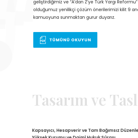
geliştirdiğimiz ve “A’dan Z’ye Türk Yargı Reformu” 
olduğumuz yenilikçi çözüm önerilerimizi kilit 9 an
kamuoyuna sunmaktan gurur duyarız.
TÜMÜNÜ OKUYUN
Tasarım ve Tasl
Kapsayıcı, Hesapverir ve Tam Bağımsız Düzenle
Yüksek Kurumu ve Daimî Hukuk Şûrası