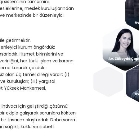
rgı sisteminin tamamını,
leklerine, meslek kuruluşlarından
ve merkezinde bir düzenleyici
ale getirmektir.
zenleyici kurum öngördük;
arladık. Hizmet birimlerini ve
rirliğini, her türlü işlem ve kararın
keme kurarak çözdük.
 olan üç temel direği vardır: (i)
 kuruluşları; (iii) yargısal
et Yüksek Mahkemesi.
 ihtiyacı için geliştirdiği çözümü
ir ekiple çalışarak sorunlara kökten
bir tasarım oluşturduk. Daha sonra
sağlıklı, köklü ve isabetli