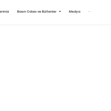
erimiz
Basın Odası ve Bültenler
Medya
···